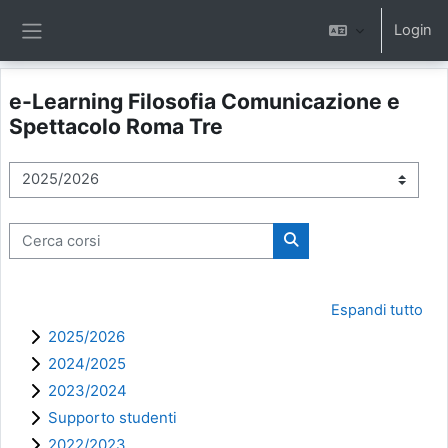
Vai al contenuto principale
Login
Pannello laterale
e-Learning Filosofia Comunicazione e
Spettacolo Roma Tre
Categorie di corso
Cerca corsi
Cerca corsi
Espandi tutto
2025/2026
2024/2025
2023/2024
Supporto studenti
2022/2023